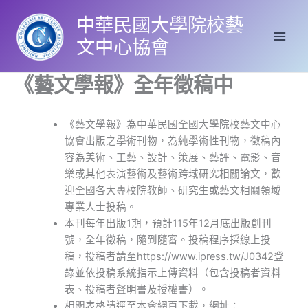
跳
中華民國大學院校藝
至
主
文中心協會
要
內
《藝文學報》全年徵稿中
容
《藝文學報》為中華民國全國大學院校藝文中心
協會出版之學術刊物，為純學術性刊物，徵稿內
容為美術、工藝、設計、策展、藝評、電影、音
樂或其他表演藝術及藝術跨域研究相關論文，歡
迎全國各大專校院教師、研究生或藝文相關領域
專業人士投稿。
本刊每年出版1期，預計115年12月底出版創刊
號，全年徵稿，隨到隨審。投稿程序採線上投
稿，投稿者請至https://www.ipress.tw/J0342登
錄並依投稿系統指示上傳資料（包含投稿者資料
表、投稿者聲明書及授權書）。
相關表格請逕至本會網頁下載，網址：